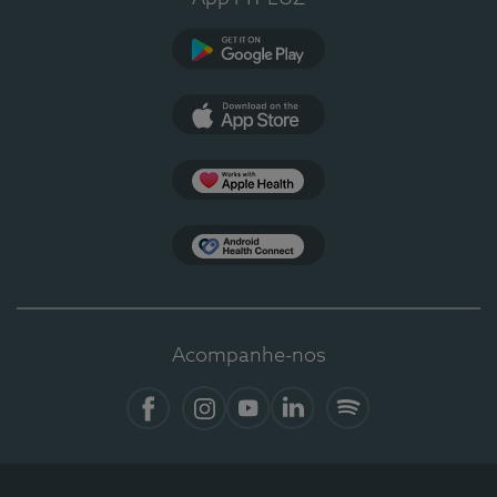
Google Play
App Store
Apple Health
Health Connect
Acompanhe-nos
Facebook
Instagram
YouTube
LinkedIn
Spotify