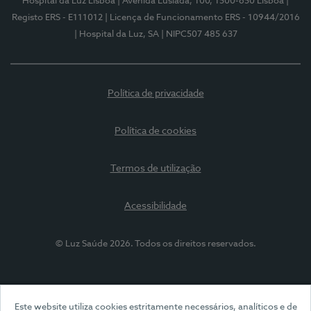
Hospital da Luz Lisboa
| Avenida Lusíada, 100, 1500-650 Lisboa
|
Registo ERS - E111012
| Licença de Funcionamento ERS - 10944/2016
| Hospital da Luz, SA
| NIPC507 485 637
Política de privacidade
Política de cookies
Termos de utilização
Acessibilidade
© Luz Saúde 2026. Todos os direitos reservados.
Este website utiliza cookies estritamente necessários, analíticos e de