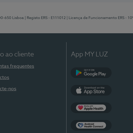
00-650 Lisboa
| Registo ERS - E111012
| Licença de Funcionamento ERS - 1
o ao cliente
App MY LUZ
ntas frequentes
ctos
Google Play
cte-nos
App Store
Apple Health
Health Connect