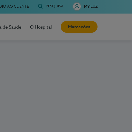
PESQUISA
OIO AO CLIENTE
MY LUZ
Marcações
a de Saúde
O Hospital