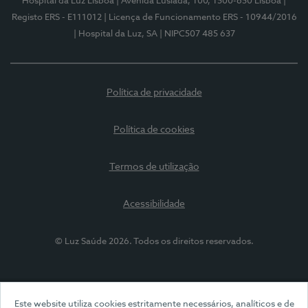
Hospital da Luz Lisboa
| Avenida Lusíada, 100, 1500-650 Lisboa
|
Registo ERS - E111012
| Licença de Funcionamento ERS - 10944/2016
| Hospital da Luz, SA
| NIPC507 485 637
Política de privacidade
Política de cookies
Termos de utilização
Acessibilidade
© Luz Saúde 2026. Todos os direitos reservados.
Este website utiliza cookies estritamente necessários, analíticos e de