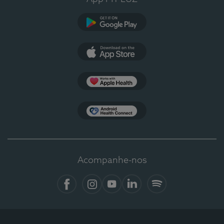
Google Play
App Store
Apple Health
Health Connect
Acompanhe-nos
Facebook
Instagram
YouTube
LinkedIn
Spotify