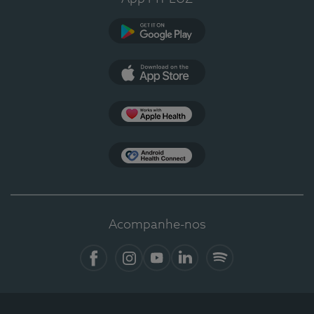
Google Play
App Store
Apple Health
Health Connect
Acompanhe-nos
Facebook
Instagram
YouTube
LinkedIn
Spotify