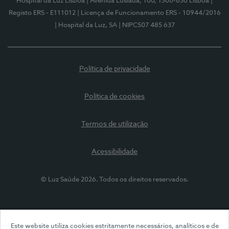
Hospital da Luz Lisboa
| Avenida Lusíada, 100, 1500-650 Lisboa
|
Registo ERS - E111012
| Licença de Funcionamento ERS - 10944/2016
| Hospital da Luz, SA
| NIPC507 485 637
Política de privacidade
Política de cookies
Termos de utilização
Acessibilidade
© Luz Saúde 2026. Todos os direitos reservados.
Este website utiliza cookies estritamente necessários, analíticos e de