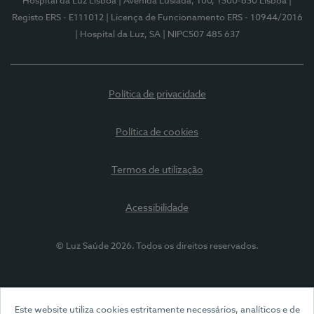
Hospital da Luz Lisboa
| Avenida Lusíada, 100, 1500-650 Lisboa
|
Registo ERS - E111012
| Licença de Funcionamento ERS - 10944/2016
| Hospital da Luz, SA
| NIPC507 485 637
Política de privacidade
Política de cookies
Termos de utilização
Acessibilidade
© Luz Saúde 2026. Todos os direitos reservados.
Este website utiliza cookies estritamente necessários, analíticos e de