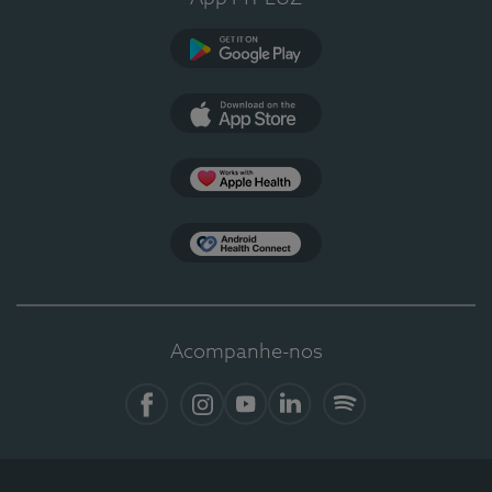
Google Play
App Store
Apple Health
Health Connect
Acompanhe-nos
Facebook
Instagram
YouTube
LinkedIn
Spotify