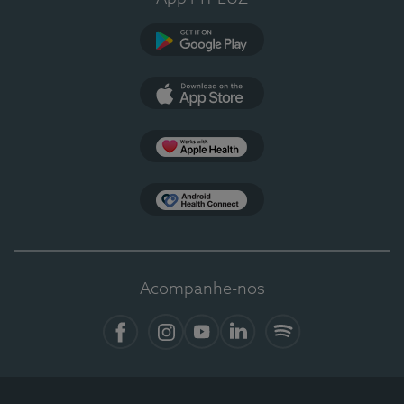
Google Play
App Store
Apple Health
Health Connect
Acompanhe-nos
Facebook
Instagram
YouTube
LinkedIn
Spotify