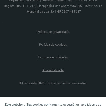
Hospital da Luz Lisboa
| Avenida Lusíada, 100, 1500-650 Lisboa
|
Registo ERS - E111012
| Licença de Funcionamento ERS - 10944/2016
| Hospital da Luz, SA
| NIPC507 485 637
Política de privacidade
Política de cookies
Termos de utilização
Acessibilidade
© Luz Saúde 2026. Todos os direitos reservados.
Este website utiliza cookies estritamente necessários, analíticos e de