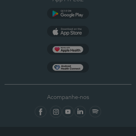
Google Play
App Store
Apple Health
Health Connect
Acompanhe-nos
Facebook
Instagram
YouTube
LinkedIn
Spotify