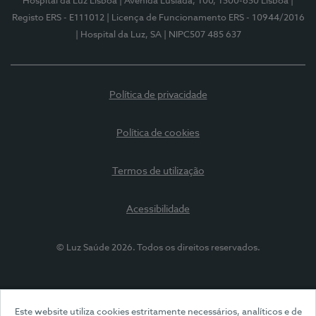
Hospital da Luz Lisboa
| Avenida Lusíada, 100, 1500-650 Lisboa
|
Registo ERS - E111012
| Licença de Funcionamento ERS - 10944/2016
| Hospital da Luz, SA
| NIPC507 485 637
Política de privacidade
Política de cookies
Termos de utilização
Acessibilidade
© Luz Saúde 2026. Todos os direitos reservados.
Este website utiliza cookies estritamente necessários, analíticos e de