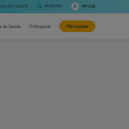
PESQUISA
OIO AO CLIENTE
MY LUZ
Marcações
a de Saúde
O Hospital