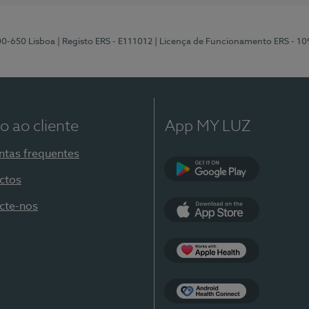
00-650 Lisboa
| Registo ERS - E111012
| Licença de Funcionamento ERS - 1
o ao cliente
App MY LUZ
ntas frequentes
ctos
Google Play
cte-nos
App Store
Apple Health
Health Connect