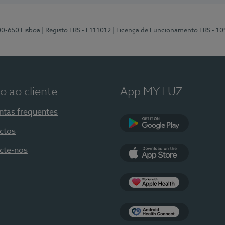
00-650 Lisboa
| Registo ERS - E111012
| Licença de Funcionamento ERS - 1
o ao cliente
App MY LUZ
ntas frequentes
ctos
Google Play
cte-nos
App Store
Apple Health
Health Connect