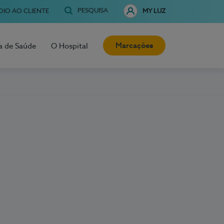
PESQUISA
OIO AO CLIENTE
MY LUZ
Marcações
a de Saúde
O Hospital