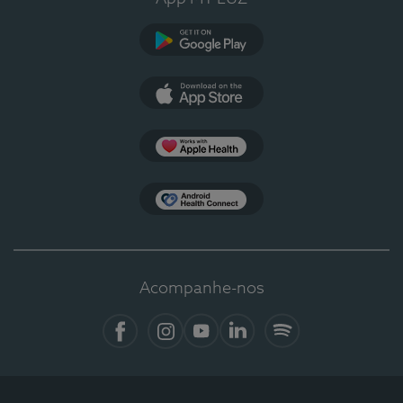
Google Play
App Store
Apple Health
Health Connect
Acompanhe-nos
Facebook
Instagram
YouTube
LinkedIn
Spotify