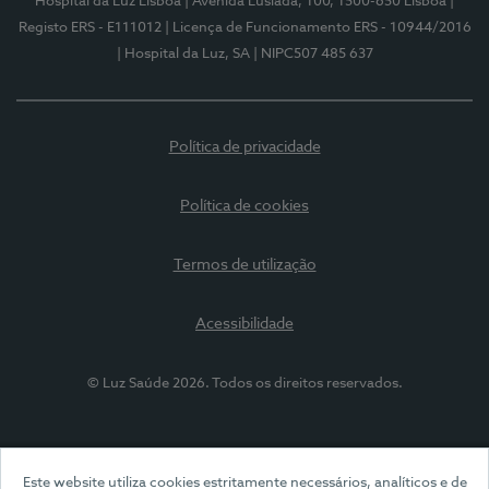
Hospital da Luz Lisboa
| Avenida Lusíada, 100, 1500-650 Lisboa
|
Registo ERS - E111012
| Licença de Funcionamento ERS - 10944/2016
| Hospital da Luz, SA
| NIPC507 485 637
Política de privacidade
Política de cookies
Termos de utilização
Acessibilidade
© Luz Saúde 2026. Todos os direitos reservados.
Este website utiliza cookies estritamente necessários, analíticos e de