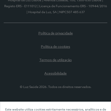
Hospital da Luz Lisboa
| Avenida Lusíada, 100, 1500-650 Lisboa
|
Registo ERS - E111012
| Licença de Funcionamento ERS - 10944/2016
| Hospital da Luz, SA
| NIPC507 485 637
Política de privacidade
Política de cookies
Termos de utilização
Acessibilidade
© Luz Saúde 2026. Todos os direitos reservados.
Este website utiliza cookies estritamente necessários, analíticos e de