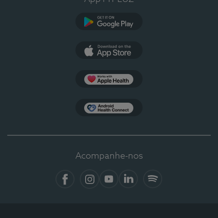
Google Play
App Store
Apple Health
Health Connect
Acompanhe-nos
Facebook
Instagram
YouTube
LinkedIn
Spotify