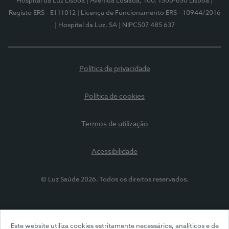
Hospital da Luz Lisboa
| Avenida Lusíada, 100, 1500-650 Lisboa
|
Registo ERS - E111012
| Licença de Funcionamento ERS - 10944/2016
| Hospital da Luz, SA
| NIPC507 485 637
Política de privacidade
Política de cookies
Termos de utilização
Acessibilidade
© Luz Saúde 2026. Todos os direitos reservados.
Este website utiliza cookies estritamente necessários, analíticos e de