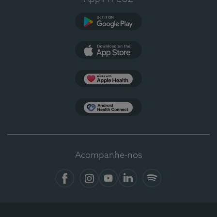
Google Play
App Store
Apple Health
Health Connect
Acompanhe-nos
Facebook
Instagram
YouTube
LinkedIn
Spotify