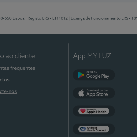
00-650 Lisboa
| Registo ERS - E111012
| Licença de Funcionamento ERS - 1
o ao cliente
App MY LUZ
ntas frequentes
ctos
Google Play
cte-nos
App Store
Apple Health
Health Connect