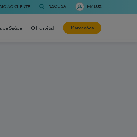
PESQUISA
OIO AO CLIENTE
MY LUZ
Marcações
a de Saúde
O Hospital