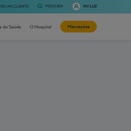
PESQUISA
OIO AO CLIENTE
MY LUZ
Marcações
a de Saúde
O Hospital