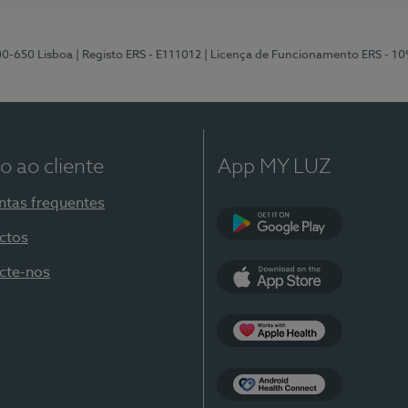
00-650 Lisboa
| Registo ERS - E111012
| Licença de Funcionamento ERS - 1
o ao cliente
App MY LUZ
ntas frequentes
ctos
Google Play
cte-nos
App Store
Apple Health
Health Connect