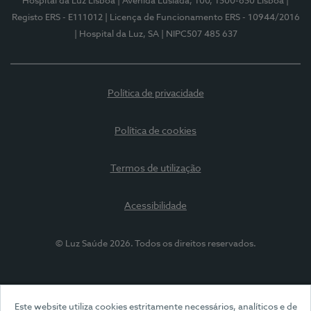
Hospital da Luz Lisboa
| Avenida Lusíada, 100, 1500-650 Lisboa
|
Registo ERS - E111012
| Licença de Funcionamento ERS - 10944/2016
| Hospital da Luz, SA
| NIPC507 485 637
Política de privacidade
Política de cookies
Termos de utilização
Acessibilidade
© Luz Saúde 2026. Todos os direitos reservados.
Este website utiliza cookies estritamente necessários, analíticos e de