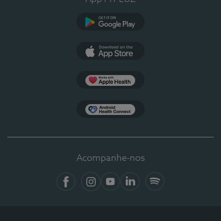
Google Play
App Store
Apple Health
Health Connect
Acompanhe-nos
Facebook
Instagram
YouTube
LinkedIn
Spotify