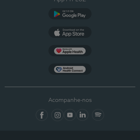
Google Play
App Store
Apple Health
Health Connect
Acompanhe-nos
Facebook
Instagram
YouTube
LinkedIn
Spotify