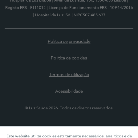
Hospital da Luz Lisboa
| Avenida Lusíada, 100, 1500-650 Lisboa
|
Registo ERS - E111012
| Licença de Funcionamento ERS - 10944/2016
| Hospital da Luz, SA
| NIPC507 485 637
Política de privacidade
Política de cookies
Termos de utilização
Acessibilidade
© Luz Saúde 2026. Todos os direitos reservados.
Este website utiliza cookies estritamente necessários, analíticos e de