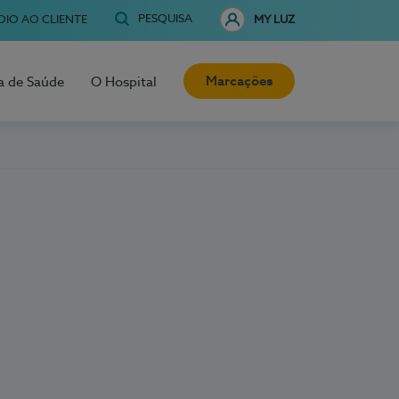
PESQUISA
OIO AO CLIENTE
MY LUZ
Marcações
a de Saúde
O Hospital