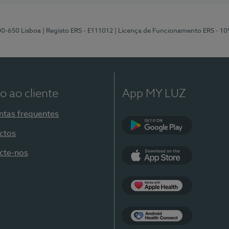
00-650 Lisboa
| Registo ERS - E111012
| Licença de Funcionamento ERS - 1
o ao cliente
App MY LUZ
ntas frequentes
ctos
Google Play
cte-nos
App Store
Apple Health
Health Connect