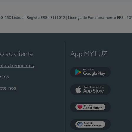
00-650 Lisboa
| Registo ERS - E111012
| Licença de Funcionamento ERS - 1
o ao cliente
App MY LUZ
ntas frequentes
ctos
Google Play
cte-nos
App Store
Apple Health
Health Connect