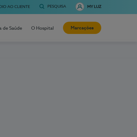
PESQUISA
OIO AO CLIENTE
MY LUZ
Marcações
a de Saúde
O Hospital