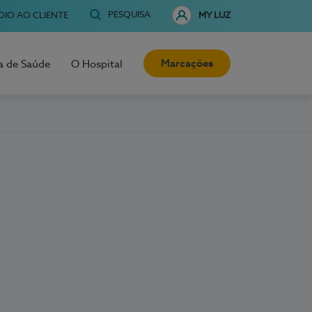
PESQUISA
OIO AO CLIENTE
MY LUZ
Marcações
a de Saúde
O Hospital