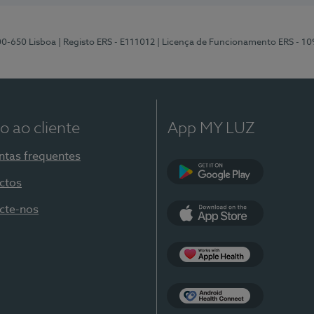
00-650 Lisboa
| Registo ERS - E111012
| Licença de Funcionamento ERS - 1
o ao cliente
App MY LUZ
ntas frequentes
ctos
Google Play
cte-nos
App Store
Apple Health
Health Connect