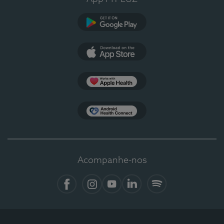
Google Play
App Store
Apple Health
Health Connect
Acompanhe-nos
Facebook
Instagram
YouTube
LinkedIn
Spotify