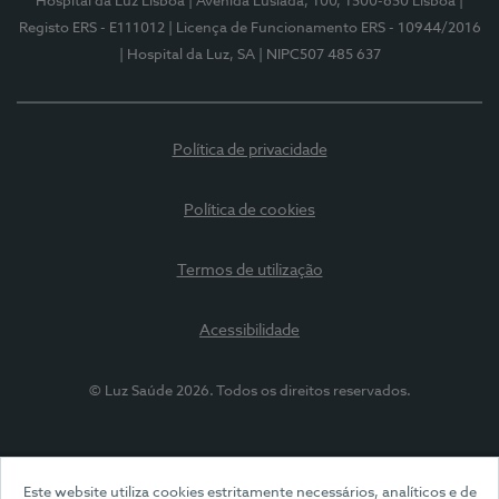
Hospital da Luz Lisboa
| Avenida Lusíada, 100, 1500-650 Lisboa
|
Registo ERS - E111012
| Licença de Funcionamento ERS - 10944/2016
| Hospital da Luz, SA
| NIPC507 485 637
Política de privacidade
Política de cookies
Termos de utilização
Acessibilidade
© Luz Saúde 2026. Todos os direitos reservados.
Este website utiliza cookies estritamente necessários, analíticos e de