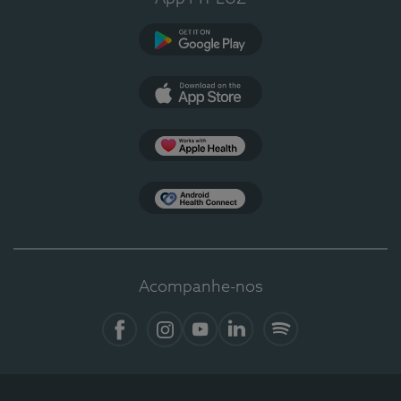
Google Play
App Store
Apple Health
Health Connect
Acompanhe-nos
Facebook
Instagram
YouTube
LinkedIn
Spotify