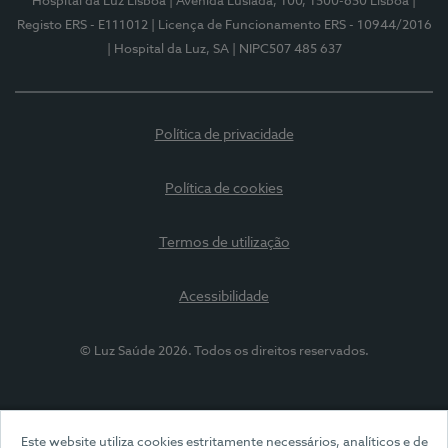
Hospital da Luz Lisboa
| Avenida Lusíada, 100, 1500-650 Lisboa
|
Registo ERS - E111012
| Licença de Funcionamento ERS - 10944/2016
| Hospital da Luz, SA
| NIPC507 485 637
Política de privacidade
Política de cookies
Termos de utilização
Acessibilidade
© Luz Saúde 2026. Todos os direitos reservados.
Este website utiliza cookies estritamente necessários, analíticos e de