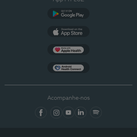
Google Play
App Store
Apple Health
Health Connect
Acompanhe-nos
Facebook
Instagram
YouTube
LinkedIn
Spotify