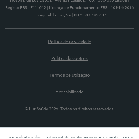
Hospital da Luz Lisboa
| Avenida Lusíada, 100, 1500-650 Lisboa
|
Registo ERS - E111012
| Licença de Funcionamento ERS - 10944/2016
| Hospital da Luz, SA
| NIPC507 485 637
Política de privacidade
Política de cookies
Termos de utilização
Acessibilidade
© Luz Saúde 2026. Todos os direitos reservados.
Este website utiliza cookies estritamente necessários, analíticos e de