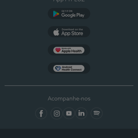
Google Play
App Store
Apple Health
Health Connect
Acompanhe-nos
Facebook
Instagram
YouTube
LinkedIn
Spotify