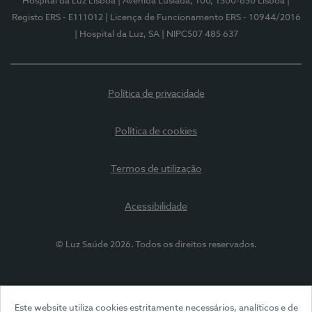
Hospital da Luz Lisboa
| Avenida Lusíada, 100, 1500-650 Lisboa
|
Registo ERS - E111012
| Licença de Funcionamento ERS - 10944/2016
| Hospital da Luz, SA
| NIPC507 485 637
Política de privacidade
Política de cookies
Termos de utilização
Acessibilidade
© Luz Saúde 2026. Todos os direitos reservados.
Este website utiliza cookies estritamente necessários, analíticos e de