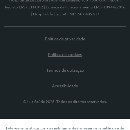
Hospital da Luz Lisboa
| Avenida Lusíada, 100, 1500-650 Lisboa
|
Registo ERS - E111012
| Licença de Funcionamento ERS - 10944/2016
| Hospital da Luz, SA
| NIPC507 485 637
Política de privacidade
Política de cookies
Termos de utilização
Acessibilidade
© Luz Saúde 2026. Todos os direitos reservados.
Este website utiliza cookies estritamente necessários, analíticos e de