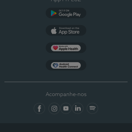
Google Play
App Store
Apple Health
Health Connect
Acompanhe-nos
Facebook
Instagram
YouTube
LinkedIn
Spotify