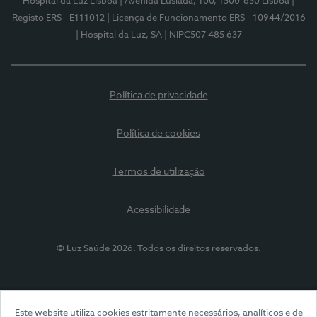
Hospital da Luz Lisboa
| Avenida Lusíada, 100, 1500-650 Lisboa
|
Registo ERS - E111012
| Licença de Funcionamento ERS - 10944/2016
| Hospital da Luz, SA
| NIPC507 485 637
Política de privacidade
Política de cookies
Termos de utilização
Acessibilidade
© Luz Saúde 2026. Todos os direitos reservados.
Este website utiliza cookies estritamente necessários, analíticos e de