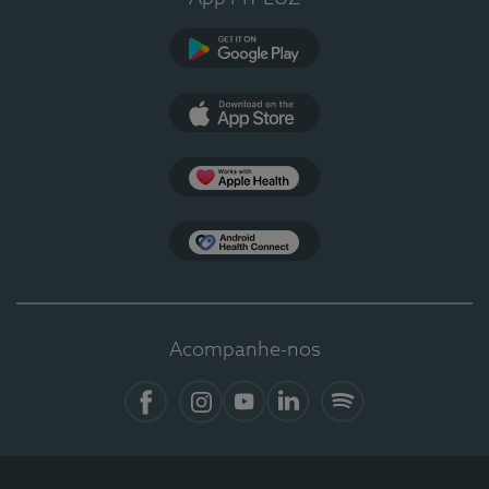
Google Play
App Store
Apple Health
Health Connect
Acompanhe-nos
Facebook
Instagram
YouTube
LinkedIn
Spotify