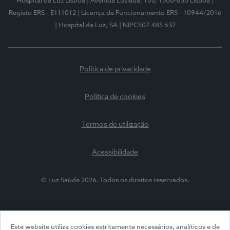
Hospital da Luz Lisboa
| Avenida Lusíada, 100, 1500-650 Lisboa
|
Registo ERS - E111012
| Licença de Funcionamento ERS - 10944/2016
| Hospital da Luz, SA
| NIPC507 485 637
Política de privacidade
Política de cookies
Termos de utilização
Acessibilidade
© Luz Saúde 2026. Todos os direitos reservados.
Este website utiliza cookies estritamente necessários, analíticos e de