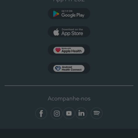
Google Play
App Store
Apple Health
Health Connect
Acompanhe-nos
Facebook
Instagram
YouTube
LinkedIn
Spotify