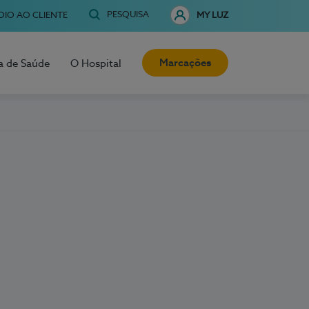
PESQUISA
OIO AO CLIENTE
MY LUZ
Marcações
a de Saúde
O Hospital