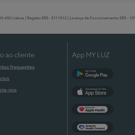
00-650 Lisboa
| Registo ERS - E111012
| Licença de Funcionamento ERS - 1
o ao cliente
App MY LUZ
ntas frequentes
ctos
Google Play
cte-nos
App Store
Apple Health
Health Connect