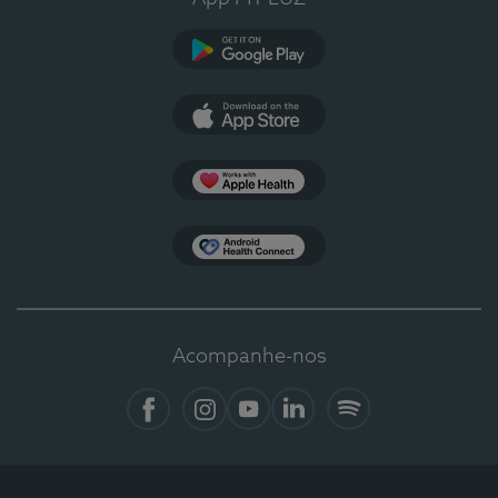
Google Play
App Store
Apple Health
Health Connect
Acompanhe-nos
Facebook
Instagram
YouTube
LinkedIn
Spotify