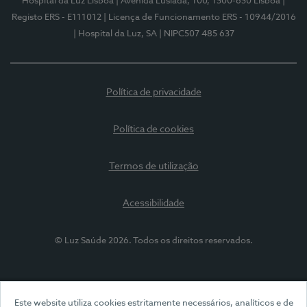
Hospital da Luz Lisboa
| Avenida Lusíada, 100, 1500-650 Lisboa
|
Registo ERS - E111012
| Licença de Funcionamento ERS - 10944/2016
| Hospital da Luz, SA
| NIPC507 485 637
Política de privacidade
Política de cookies
Termos de utilização
Acessibilidade
© Luz Saúde 2026. Todos os direitos reservados.
Este website utiliza cookies estritamente necessários, analíticos e de