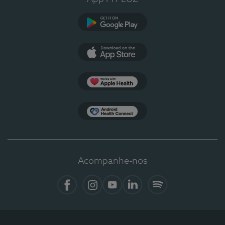
Google Play
App Store
Apple Health
Health Connect
Acompanhe-nos
Facebook
Instagram
YouTube
LinkedIn
Spotify