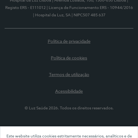
Hospital da Luz Lisboa
| Avenida Lusíada, 100, 1500-650 Lisboa
|
Registo ERS - E111012
| Licença de Funcionamento ERS - 10944/2016
| Hospital da Luz, SA
| NIPC507 485 637
Política de privacidade
Política de cookies
Termos de utilização
Acessibilidade
© Luz Saúde 2026. Todos os direitos reservados.
Este website utiliza cookies estritamente necessários, analíticos e de