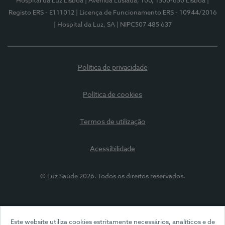
Hospital da Luz Lisboa
| Avenida Lusíada, 100, 1500-650 Lisboa
|
Registo ERS - E111012
| Licença de Funcionamento ERS - 10944/2016
| Hospital da Luz, SA
| NIPC507 485 637
Política de privacidade
Política de cookies
Termos de utilização
Acessibilidade
© Luz Saúde 2026. Todos os direitos reservados.
Este website utiliza cookies estritamente necessários, analíticos e de