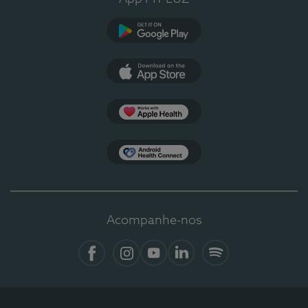
Google Play
App Store
Apple Health
Health Connect
Acompanhe-nos
Facebook
Instagram
YouTube
LinkedIn
Spotify