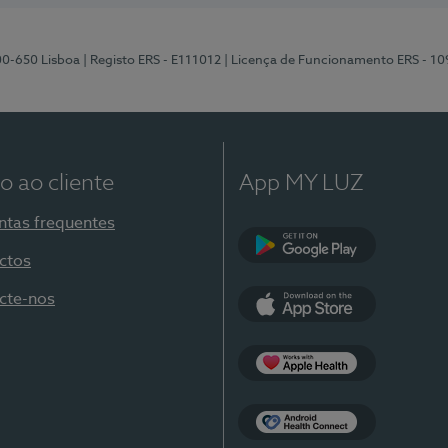
00-650 Lisboa
| Registo ERS - E111012
| Licença de Funcionamento ERS - 1
o ao cliente
App MY LUZ
ntas frequentes
ctos
Google Play
cte-nos
App Store
Apple Health
Health Connect