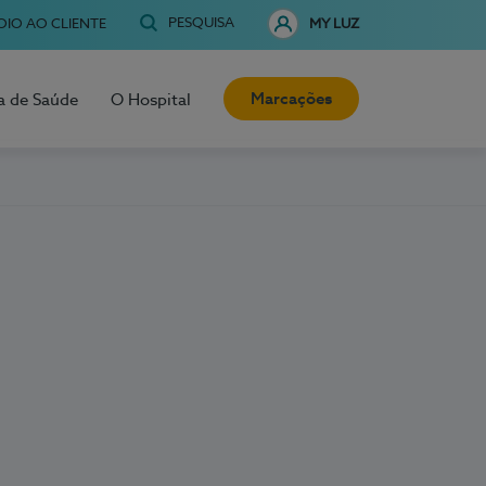
PESQUISA
OIO AO CLIENTE
MY LUZ
Marcações
a de Saúde
O Hospital