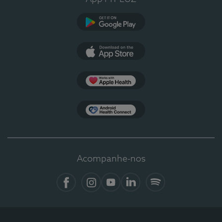
Google Play
App Store
Apple Health
Health Connect
Acompanhe-nos
Facebook
Instagram
YouTube
LinkedIn
Spotify