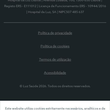
Hospital da Luz Lisboa
| Avenida Lusíada, 100, 1500-650 Lisboa
|
Registo ERS - E111012
| Licença de Funcionamento ERS - 10944/2016
| Hospital da Luz, SA
| NIPC507 485 637
Política de privacidade
Política de cookies
Termos de utilização
Acessibilidade
© Luz Saúde 2026. Todos os direitos reservados.
Este website utiliza cookies estritamente necessários, analíticos e de