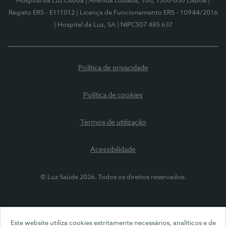
Hospital da Luz Lisboa
| Avenida Lusíada, 100, 1500-650 Lisboa
|
Registo ERS - E111012
| Licença de Funcionamento ERS - 10944/2016
| Hospital da Luz, SA
| NIPC507 485 637
Política de privacidade
Política de cookies
Termos de utilização
Acessibilidade
© Luz Saúde 2026. Todos os direitos reservados.
Este website utiliza cookies estritamente necessários, analíticos e de