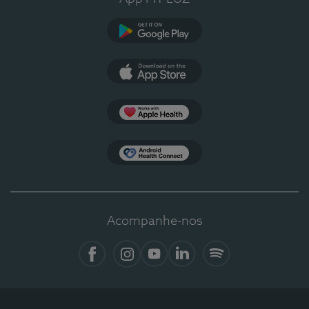
Google Play
App Store
Apple Health
Health Connect
Acompanhe-nos
Facebook
Instagram
YouTube
LinkedIn
Spotify