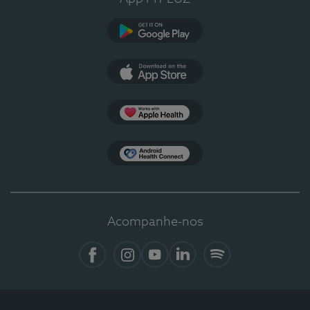
Google Play
App Store
Apple Health
Health Connect
Acompanhe-nos
Facebook
Instagram
YouTube
LinkedIn
Spotify