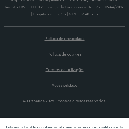
Hospital da Luz Lisboa
| Avenida Lusíada, 100, 1500-650 Lisboa
|
Registo ERS - E111012
| Licença de Funcionamento ERS - 10944/2016
| Hospital da Luz, SA
| NIPC507 485 637
Política de privacidade
Política de cookies
Termos de utilização
Acessibilidade
© Luz Saúde 2026. Todos os direitos reservados.
Este website utiliza cookies estritamente necessários, analíticos e de