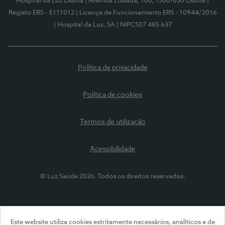
Hospital da Luz Lisboa
| Avenida Lusíada, 100, 1500-650 Lisboa
|
Registo ERS - E111012
| Licença de Funcionamento ERS - 10944/2016
| Hospital da Luz, SA
| NIPC507 485 637
Política de privacidade
Política de cookies
Termos de utilização
Acessibilidade
© Luz Saúde 2026. Todos os direitos reservados.
Este website utiliza cookies estritamente necessários, analíticos e de