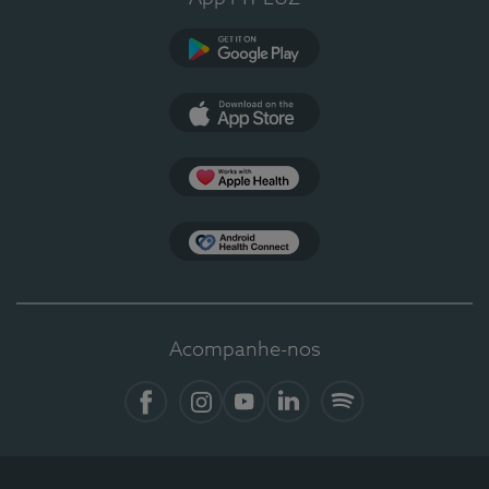
Google Play
App Store
Apple Health
Health Connect
Acompanhe-nos
Facebook
Instagram
YouTube
LinkedIn
Spotify