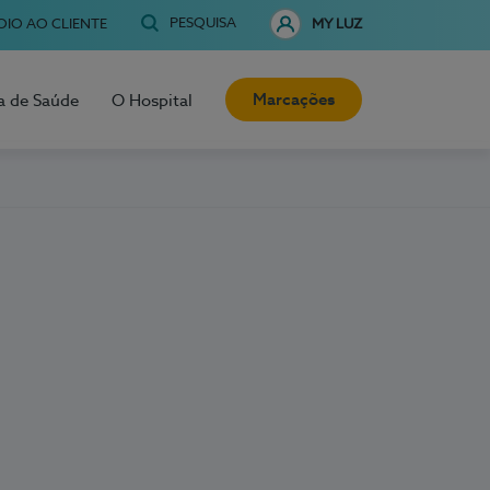
PESQUISA
OIO AO CLIENTE
MY LUZ
Marcações
a de Saúde
O Hospital