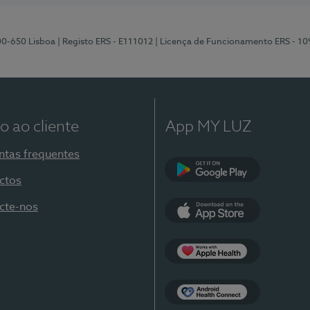
00-650 Lisboa
| Registo ERS - E111012
| Licença de Funcionamento ERS - 1
o ao cliente
App MY LUZ
ntas frequentes
ctos
Google Play
cte-nos
App Store
Apple Health
Health Connect