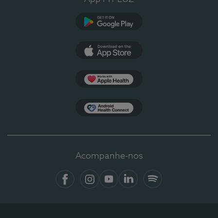
Google Play
App Store
Apple Health
Health Connect
Acompanhe-nos
Facebook
Instagram
YouTube
LinkedIn
Spotify