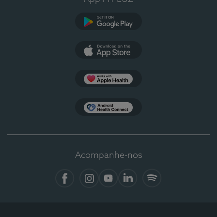
Google Play
App Store
Apple Health
Health Connect
Acompanhe-nos
Facebook
Instagram
YouTube
LinkedIn
Spotify