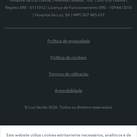
Hospital da Luz Lisboa
| Avenida Lusíada, 100, 1500-650 Lisboa
|
Registo ERS - E111012
| Licença de Funcionamento ERS - 10944/2016
| Hospital da Luz, SA
| NIPC507 485 637
Política de privacidade
Política de cookies
Termos de utilização
Acessibilidade
© Luz Saúde 2026. Todos os direitos reservados.
Este website utiliza cookies estritamente necessários, analíticos e de