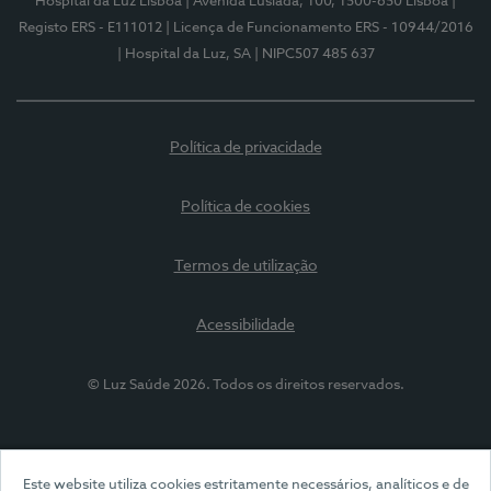
Hospital da Luz Lisboa
| Avenida Lusíada, 100, 1500-650 Lisboa
|
Registo ERS - E111012
| Licença de Funcionamento ERS - 10944/2016
| Hospital da Luz, SA
| NIPC507 485 637
Política de privacidade
Política de cookies
Termos de utilização
Acessibilidade
© Luz Saúde 2026. Todos os direitos reservados.
Este website utiliza cookies estritamente necessários, analíticos e de