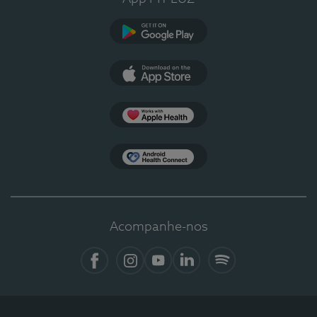
Google Play
App Store
Apple Health
Health Connect
Acompanhe-nos
Facebook
Instagram
YouTube
LinkedIn
Spotify