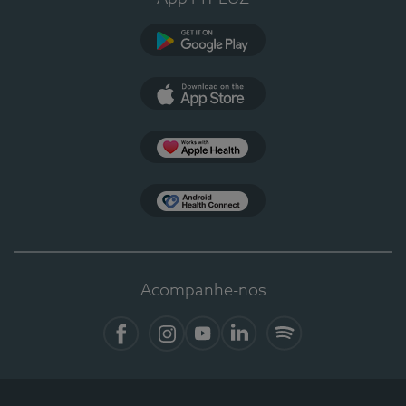
Google Play
App Store
Apple Health
Health Connect
Acompanhe-nos
Facebook
Instagram
YouTube
LinkedIn
Spotify