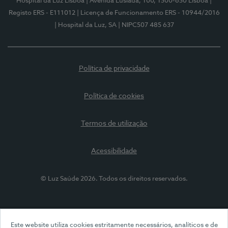
Hospital da Luz Lisboa
| Avenida Lusíada, 100, 1500-650 Lisboa
|
Registo ERS - E111012
| Licença de Funcionamento ERS - 10944/2016
| Hospital da Luz, SA
| NIPC507 485 637
Política de privacidade
Política de cookies
Termos de utilização
Acessibilidade
© Luz Saúde 2026. Todos os direitos reservados.
Este website utiliza cookies estritamente necessários, analíticos e de