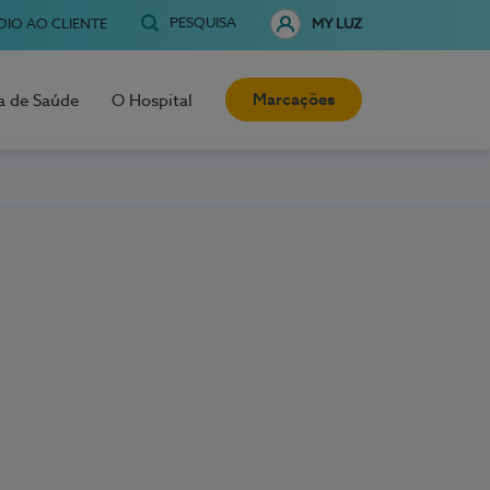
PESQUISA
OIO AO CLIENTE
MY LUZ
Marcações
a de Saúde
O Hospital