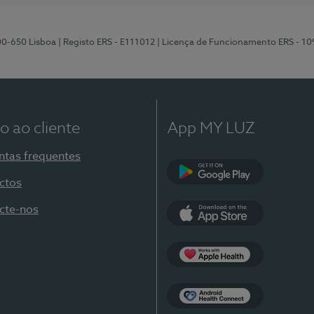
00-650 Lisboa
| Registo ERS - E111012
| Licença de Funcionamento ERS - 1
o ao cliente
App MY LUZ
ntas frequentes
ctos
Google Play
cte-nos
App Store
Apple Health
Health Connect