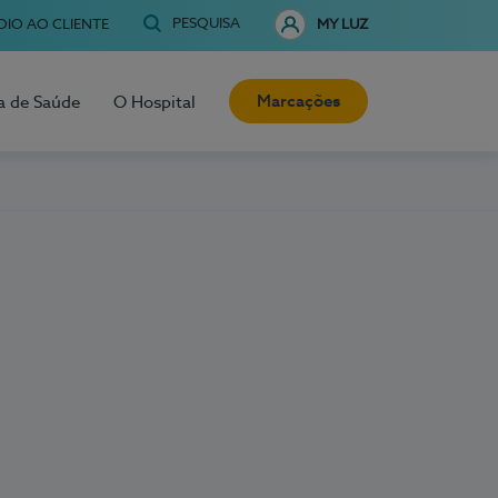
PESQUISA
OIO AO CLIENTE
MY LUZ
Marcações
a de Saúde
O Hospital