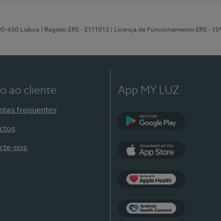
00-650 Lisboa
| Registo ERS - E111012
| Licença de Funcionamento ERS - 1
o ao cliente
App MY LUZ
ntas frequentes
ctos
Google Play
cte-nos
App Store
Apple Health
Health Connect