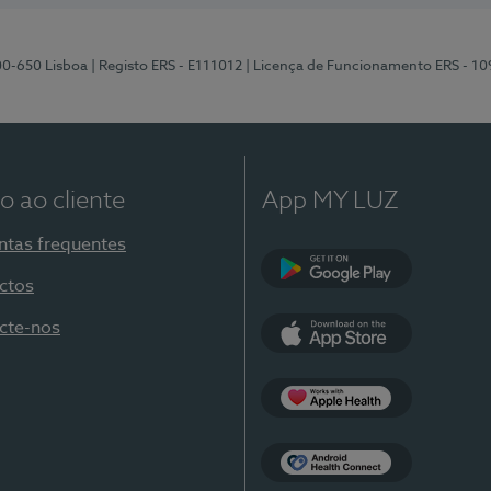
00-650 Lisboa
| Registo ERS - E111012
| Licença de Funcionamento ERS - 1
o ao cliente
App MY LUZ
ntas frequentes
ctos
Google Play
cte-nos
App Store
Apple Health
Health Connect