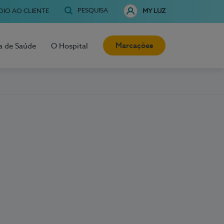
PESQUISA
OIO AO CLIENTE
MY LUZ
Marcações
a de Saúde
O Hospital