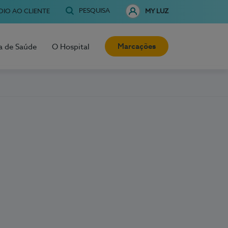
PESQUISA
OIO AO CLIENTE
MY LUZ
Marcações
a de Saúde
O Hospital