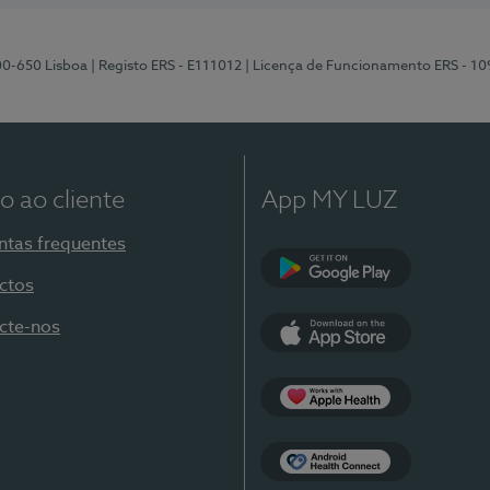
00-650 Lisboa
| Registo ERS - E111012
| Licença de Funcionamento ERS - 1
o ao cliente
App MY LUZ
ntas frequentes
ctos
Google Play
cte-nos
App Store
Apple Health
Health Connect