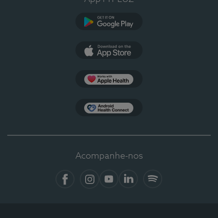
Google Play
App Store
Apple Health
Health Connect
Acompanhe-nos
Facebook
Instagram
YouTube
LinkedIn
Spotify