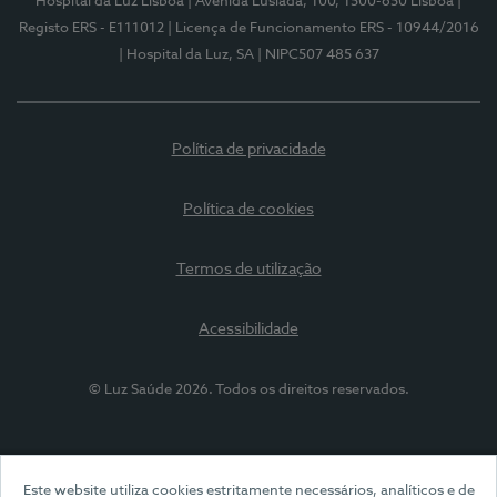
Hospital da Luz Lisboa
| Avenida Lusíada, 100, 1500-650 Lisboa
|
Registo ERS - E111012
| Licença de Funcionamento ERS - 10944/2016
| Hospital da Luz, SA
| NIPC507 485 637
Política de privacidade
Política de cookies
Termos de utilização
Acessibilidade
© Luz Saúde 2026. Todos os direitos reservados.
Este website utiliza cookies estritamente necessários, analíticos e de