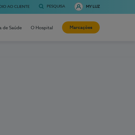
PESQUISA
OIO AO CLIENTE
MY LUZ
Marcações
a de Saúde
O Hospital