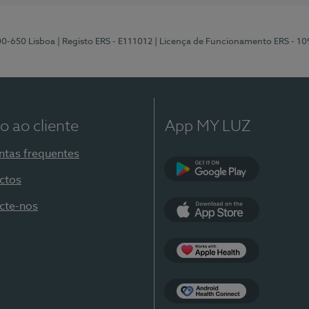
00-650 Lisboa
| Registo ERS - E111012
| Licença de Funcionamento ERS - 1
o ao cliente
App MY LUZ
ntas frequentes
ctos
Google Play
cte-nos
App Store
Apple Health
Health Connect