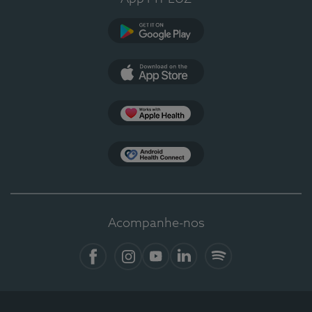
Google Play
App Store
Apple Health
Health Connect
Acompanhe-nos
Facebook
Instagram
YouTube
LinkedIn
Spotify