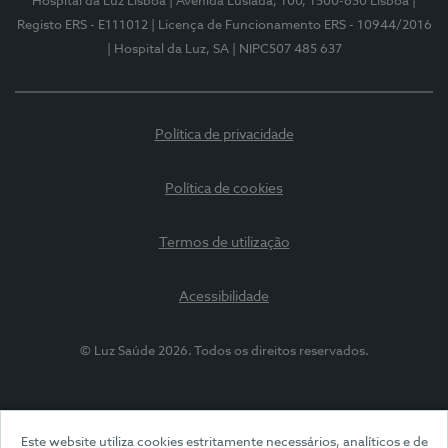
Hospital da Luz Lisboa
| Avenida Lusíada, 100, 1500-650 Lisboa
|
Registo ERS - E111012
| Licença de Funcionamento ERS - 10944/2016
| Hospital da Luz, SA
| NIPC507 485 637
Política de privacidade
Política de cookies
Termos de utilização
Acessibilidade
© Luz Saúde 2026. Todos os direitos reservados.
Este website utiliza cookies estritamente necessários, analíticos e de