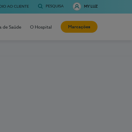
PESQUISA
OIO AO CLIENTE
MY LUZ
Marcações
a de Saúde
O Hospital