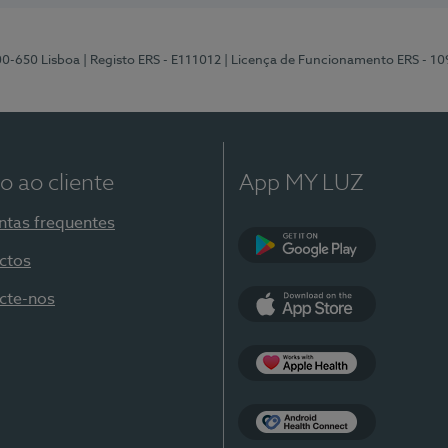
00-650 Lisboa
| Registo ERS - E111012
| Licença de Funcionamento ERS - 1
o ao cliente
App MY LUZ
ntas frequentes
ctos
Google Play
cte-nos
App Store
Apple Health
Health Connect