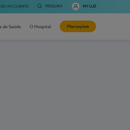
PESQUISA
OIO AO CLIENTE
MY LUZ
Marcações
a de Saúde
O Hospital