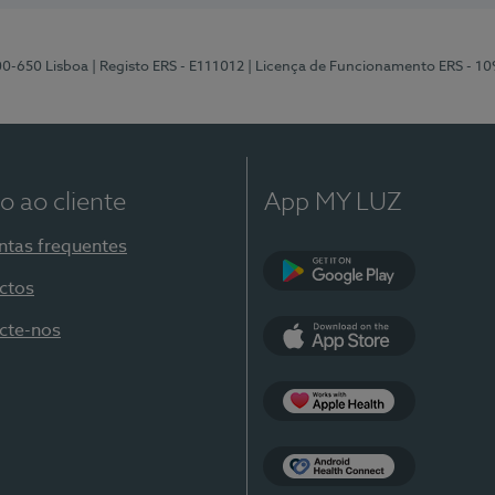
00-650 Lisboa
| Registo ERS - E111012
| Licença de Funcionamento ERS - 1
o ao cliente
App MY LUZ
ntas frequentes
ctos
Google Play
cte-nos
App Store
Apple Health
Health Connect