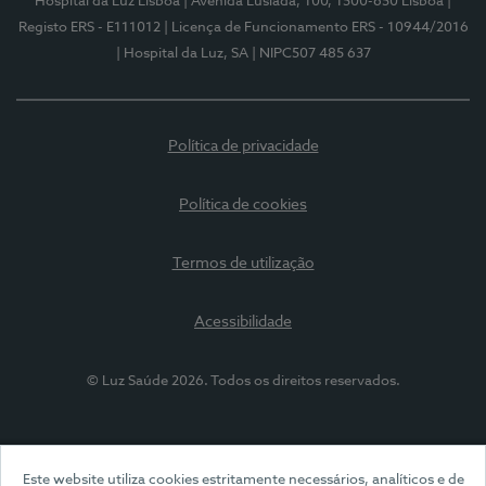
Hospital da Luz Lisboa
| Avenida Lusíada, 100, 1500-650 Lisboa
|
Registo ERS - E111012
| Licença de Funcionamento ERS - 10944/2016
| Hospital da Luz, SA
| NIPC507 485 637
Política de privacidade
Política de cookies
Termos de utilização
Acessibilidade
© Luz Saúde 2026. Todos os direitos reservados.
Este website utiliza cookies estritamente necessários, analíticos e de