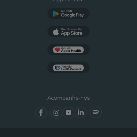
Google Play
App Store
Apple Health
Health Connect
Acompanhe-nos
Facebook
Instagram
YouTube
LinkedIn
Spotify